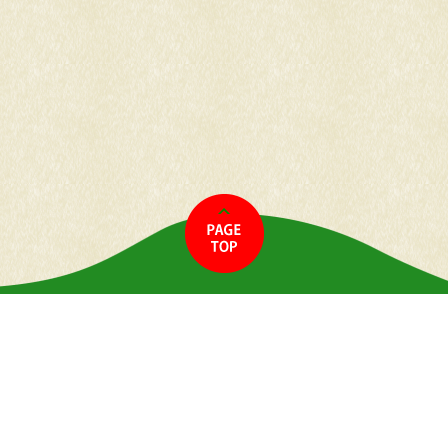
〒716-0323
岡山県高梁市備中町西山3604‐7
トップページ