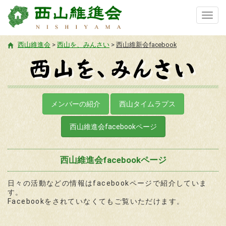
Toggl
navig
西山維進会
>
西山を、みんさい
>
西山維新会facebook
メンバーの紹介
西山タイムラプス
西山維進会facebookページ
西山維進会facebookページ
日々の活動などの情報はfacebookページで紹介していま
す。
Facebookをされていなくてもご覧いただけます。